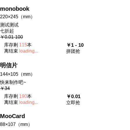
monobook
220×245（mm）
测试测试
七折起
￥0.01-100
库存剩
115
本
￥1 - 10
离结束
loading...
拼团抢
明信片
144×105（mm）
快来制作吧~
￥34
库存剩
190
本
￥0.01
离结束
loading...
立即抢
MooCard
88×107（mm）