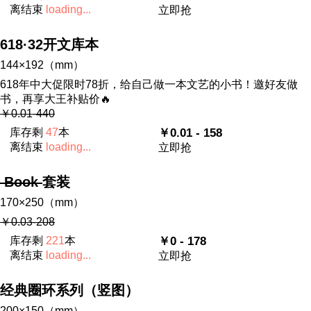
离结束
loading...
立即抢
618·32开文库本
144×192（mm）
618年中大促限时78折，给自己做一本文艺的小书！邀好友做
书，再享大王补贴价🔥
￥0.01-440
库存剩
47
本
￥0.01 - 158
离结束
loading...
立即抢
Book
套装
170×250（mm）
￥0.03-208
库存剩
221
本
￥0 - 178
离结束
loading...
立即抢
经典圈环系列（竖图）
200×150（mm）