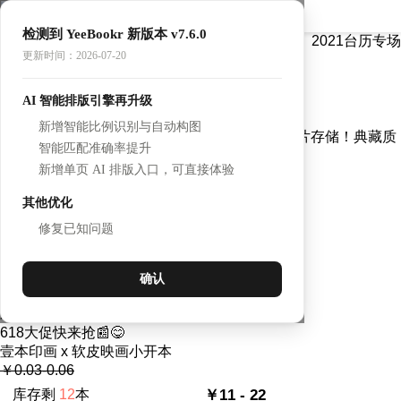
检测到 YeeBookr 新版本 v7.6.0
照片书主会场
2021台历专场
更新时间：2026-07-20
618·精装布面小开本
AI 智能排版引擎再升级
144×192（mm）
新增智能比例识别与自动构图
618抢先购！森友治《家庭日记》同款，海量照片存储！典藏质
智能匹配准确率提升
感，写一本自己的书放在书架上！
新增单页 AI 排版入口，可直接体验
￥278-796
库存剩
147
本
￥0.01 - 548
其他优化
离结束
loading...
拼团抢
修复已知问题
618·软皮映画小开本
确认
250×170（mm）
欢迎来到2025年
618大促快来抢📰😋
壹本印画 x 软皮映画小开本
￥0.03-0.06
库存剩
12
本
￥11 - 22